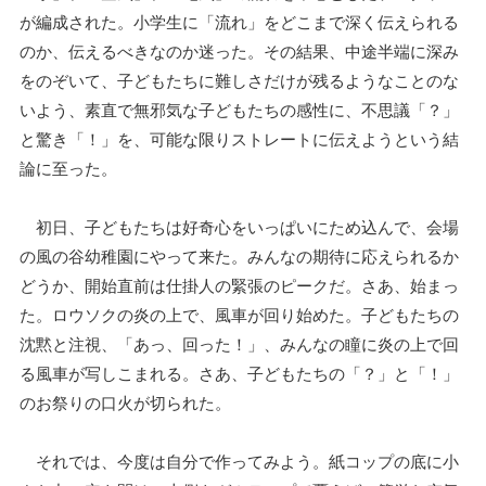
が編成された。小学生に「流れ」をどこまで深く伝えられる
のか、伝えるべきなのか迷った。その結果、中途半端に深み
をのぞいて、子どもたちに難しさだけが残るようなことのな
いよう、素直で無邪気な子どもたちの感性に、不思議「？」
と驚き「！」を、可能な限りストレートに伝えようという結
論に至った。
初日、子どもたちは好奇心をいっぱいにため込んで、会場
の風の谷幼稚園にやって来た。みんなの期待に応えられるか
どうか、開始直前は仕掛人の緊張のピークだ。さあ、始まっ
た。ロウソクの炎の上で、風車が回り始めた。子どもたちの
沈黙と注視、「あっ、回った！」、みんなの瞳に炎の上で回
る風車が写しこまれる。さあ、子どもたちの「？」と「！」
のお祭りの口火が切られた。
それでは、今度は自分で作ってみよう。紙コップの底に小