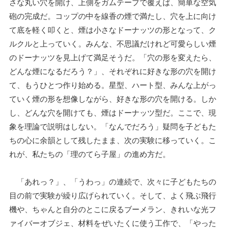
さな丸い穴を開け、上側をガムテープで覆えば、簡単な空気
砲の完成だ。コップの中を線香の煙で満たし、穴を上に向け
て底を軽く叩くと、煙は小さなドーナッツの形となって、ク
ルクルと上っていく。みんな、不思議だけれど可愛らしい煙
のドーナッツを見上げて満足そうだ。「穴の形を変えたら、
どんな煙になるだろう？」、それぞれに好きな形の穴を開け
て、もうひとつ作り始める。星型、ハート型、みんな上がっ
ていく煙の形を想像しながら、好きな形の穴を開ける。しか
し、どんな穴を開けても、煙はドーナッツ型だ。ここで、現
象を理論で説明はしない。「なんでだろう」疑問を子どもた
ちの心に余韻として残したまま、次の実験に移っていく。こ
れが、私たちの「理のてら子屋」の進め方だ。
「あれっ？」、「うわっ」の連続で、次々に子どもたちの
目の前で実験が繰り広げられていく。そして、よく飛ぶ飛行
機や、ちゃんと自分のとこに戻るブーメラン、きれいな光フ
ァイバーオブジェ、材料をぜいたくに使う工作で、「やった