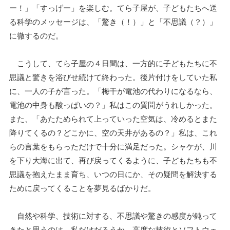
ー！」「すっげー」を楽しむ。てら子屋が、子どもたちへ送
る科学のメッセージは、「驚き（！）」と「不思議（？）」
に徹するのだ。
こうして、てら子屋の４日間は、一方的に子どもたちに不
思議と驚きを浴びせ続けて終わった。後片付けをしていた私
に、一人の子が言った。「梅干が電池の代わりになるなら、
電池の中身も酸っぱいの？」私はこの質問がうれしかった。
また、「あたためられて上っていった空気は、冷めるとまた
降りてくるの？どこかに、空の天井があるの？」私は、これ
らの言葉をもらっただけで十分に満足だった。シャケが、川
を下り大海に出て、再び戻ってくるように、子どもたちも不
思議を抱えたまま育ち、いつの日にか、その疑問を解決する
ために戻ってくることを夢見るばかりだ。
自然や科学、技術に対する、不思議や驚きの感度が鈍って